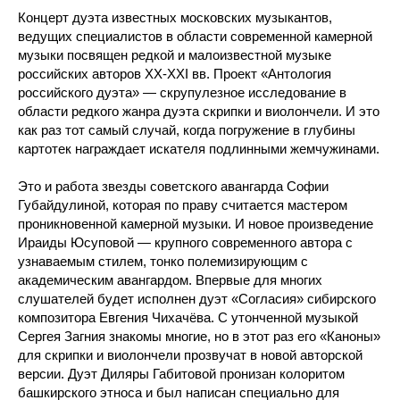
Концерт дуэта известных московских музыкантов,
ведущих специалистов в области современной камерной
музыки посвящен редкой и малоизвестной музыке
российских авторов ХХ-ХХI вв. Проект «Антология
российского дуэта» — скрупулезное исследование в
области редкого жанра дуэта скрипки и виолончели. И это
как раз тот самый случай, когда погружение в глубины
картотек награждает искателя подлинными жемчужинами.
Это и работа звезды советского авангарда Софии
Губайдулиной, которая по праву считается мастером
проникновенной камерной музыки. И новое произведение
Ираиды Юсуповой — крупного современного автора с
узнаваемым стилем, тонко полемизирующим с
академическим авангардом. Впервые для многих
слушателей будет исполнен дуэт «Согласия» сибирского
композитора Евгения Чихачёва. С утонченной музыкой
Сергея Загния знакомы многие, но в этот раз его «Каноны»
для скрипки и виолончели прозвучат в новой авторской
версии. Дуэт Диляры Габитовой пронизан колоритом
башкирского этноса и был написан специально для