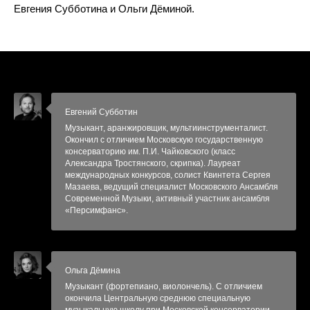
Евгения Субботина и Ольги Дёминой.
Евгений Субботин
Музыкант, аранжировщик, мультиинструменталист.
Окончил с отличием Московскую государственную
консерваторию им. П.И. Чайковского (класс
Александра Тростянского, скрипка). Лауреат
международных конкурсов, солист Квинтета Сергея
Мазаева, ведущий специалист Московского Ансамбля
Современной Музыки, активный участник ансамбля
«Персимфанс».
Ольга Дёмина
Музыкант (фортепиано, виолончель). С отличием
окончила Центральную среднюю специальную