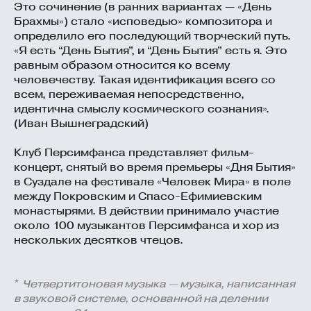
Это сочинение (в ранних вариантах — «День
Брахмы») стало «исповедью» композитора и
определило его последующий творческий путь.
«Я есть “День Бытия”, и “День Бытия” есть я. Это
равным образом относится ко всему
человечеству. Такая идентификация всего со
всем, переживаемая непосредственно,
идентична смыслу космического сознания».
(Иван Вышнеградский)
Клуб Персимфанса представляет фильм-
концерт, снятый во время премьеры «Дня Бытия»
в Суздале на фестивале «Человек Мира» в поле
между Покровским и Спасо-Ефимиевским
монастырями. В действии принимало участие
около 100 музыкантов Персимфанса и хор из
нескольких десятков чтецов.
*
Четвертитоновая музыка — музыка, написанная
в звуковой системе, основанной на делении