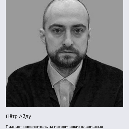
Пётр Айду
Пианист, исполнитель на исторических клавишных