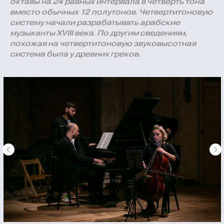
октавы на 24 равных интервала в четверть тона
вместо обычных 12 полутонов. Четвертитоновую
систему начали разрабатывать арабские
музыканты XVIII века. По другим сведениям,
похожая на четвертитоновую звуковысотная
система была у древних греков.