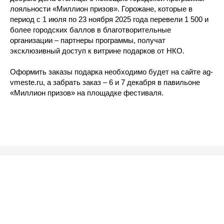
лояльности «Миллион призов». Горожане, которые в
период с 1 июля по 23 ноября 2025 года перевели 1 500 и
более городских баллов в благотворительные
организации – партнеры программы, получат
эксклюзивный доступ к витрине подарков от НКО.
Оформить заказы подарка необходимо будет на сайте ag-
vmeste.ru, а забрать заказ – 6 и 7 декабря в павильоне
«Миллион призов» на площадке фестиваля.
За предыдущие сезоны «Город неравнодушных» привлек б
90 тысяч человек. Фестиваль проходит в рамках проекта «З
объединяющего зимние праздники и активности столицы. Уз
том, как устроена благотворительность в Москве, познакоми
исследованиями и афишей столичных НКО можно на сайте ht
и в соцсетях «Города неравнодушных» https://t.me/gnmosco