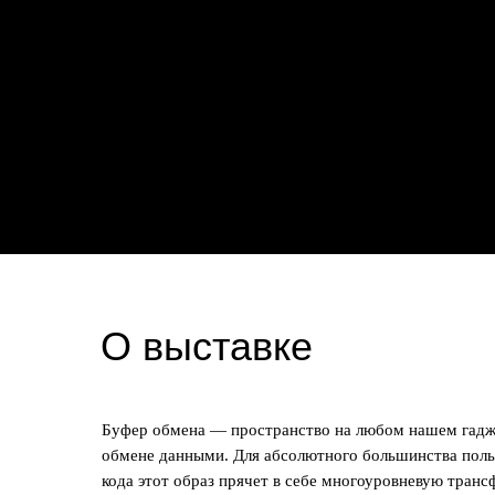
Выставка студентов магистратуры «Технологическ
Университета науки и технологий МИСИС
О выставке
Буфер обмена — пространство на любом нашем гадже
обмене данными. Для абсолютного большинства поль
кода этот образ прячет в себе многоуровневую тран