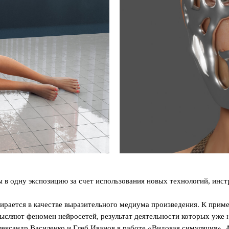
в одну экспозицию за счет использования новых технологий, инст
бирается в качестве выразительного медиума произведения. К прим
сляют феномен нейросетей, результат деятельности которых уже н
ександр Василенко и Глеб Иванов в работе «Видовая симуляция».