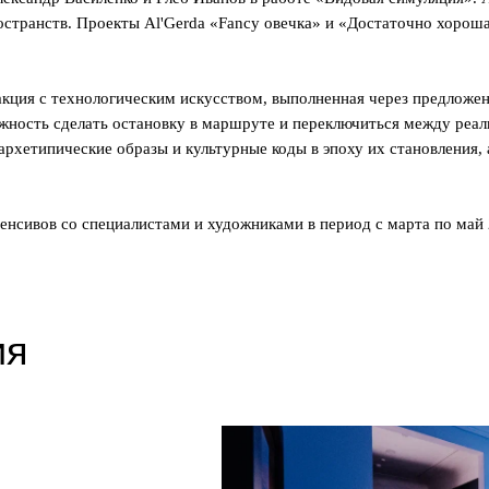
остранств. Проекты Al'Gerda «Fancy овечка» и «Достаточно хорош
.
кция с технологическим искусством, выполненная через предложе
ожность сделать остановку в маршруте и переключиться между ре
архетипические образы и культурные коды в эпоху их становления, 
енсивов со специалистами и художниками в период с марта по май 
ия