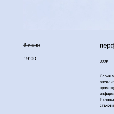
пер
8 июня
19:00
300₽
Серия а
апеллир
промежу
информа
Являясь
станови