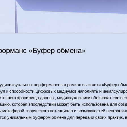
форманс «Буфер обмена»
удиовизуальных перформансов в рамках выставки «Буфер обме
уя к способности цифровых медиумов наполнять и инкапсулир
точного хранилища данных, медиахудожники обозначат свою сп
цию, которая впоследствии может быть использована для соз
 метафорой творческого потенциала и возможностей неогранич
тся уникальным буфером обмена для передачи своих практик, в