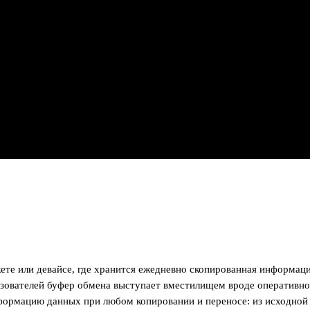
ое искусство»
те или девайсе, где хранится ежедневно скопированная информаци
зователей буфер обмена выступает вместилищем вроде оперативно
сформацию данных при любом копировании и переносе: из исходной 