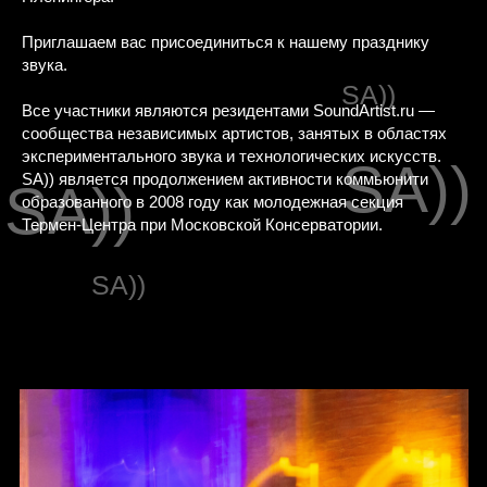
Приглашаем вас присоединиться к нашему празднику
звука.
SA))
Все участники являются резидентами SoundArtist.ru —
сообщества независимых артистов, занятых в областях
экспериментального звука и технологических искусств.
SA))
SA)) является продолжением активности коммьюнити
SA))
образованного в 2008 году как молодежная секция
Термен-Центра при Московской Консерватории.
SA))