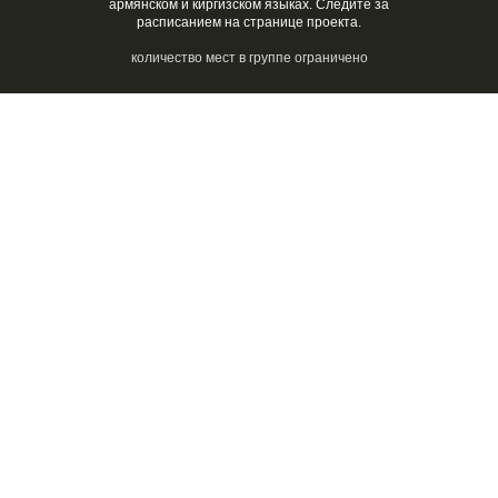
армянском и киргизском языках. Следите за
расписанием на странице проекта.
количество мест в группе ограничено
Мари
Мартиросян
Асипа
Жумалиева
ВЫБРАТЬ БИЛЕТ
Ежедневные экскурсии в
17:00
Каждый день в 17:00 администраторы ГРАУНД