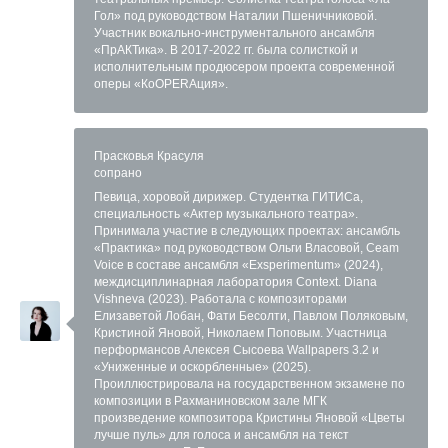
Гол» под руководством Наталии Пшеничниковой.
Участник вокально-инструментального ансамбля
«ПрАКТика». В 2017-2022 гг. была солисткой и
исполнительным продюсером проекта современной
оперы «КоOPERAция».
Прасковья Красуля
сопрано
Певица, хоровой дирижер. Студентка ГИТИСа,
специальность «Актер музыкального театра».
Принимала участие в следующих проектах: ансамбль
«Практика» под руководством Ольги Власовой, Ceam
Voice в составе ансамбля «Exsperimentum» (2024),
междисциплинарная лаборатория Context. Diana
Vishneva (2023). Работала с композиторами
Елизаветой Лобан, Фати Бесолти, Павлом Поляковым,
Кристиной Яновой, Николаем Поповым. Участница
перформансов Алексея Сысоева Wallpapers 3.2 и
«Униженные и оскорбленные» (2025).
Проиллюстрировала на государственном экзамене по
композиции в Рахманиновском зале МГК
произведение композитора Кристины Яновой «Цветы
лучше пуль» для голоса и ансамбля на текст