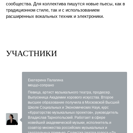
сообщества. Для коллектива пишутся новые пьесы, как в
традиционном стиле, так и с использованием
расширенных вокальных техник и электроники.
УЧАСТНИКИ
Екатерина Палагина
меццо-сопрано
Певица, артист музыкального театра, продюсер.
Выпускница Академии хорового искусства. Второе
высшее образование получила в Московской Высшей
Школе Социальных и Экономических Наук, курс
«Кураторство музыкальных проектов», руководитель
Владислав Тарнопольский. Работает в сфере
новейшей академической музыки, исполнитель и
соавтор множества российских музыкальных и
театральных премьер. Солистка театра голоса «Ла