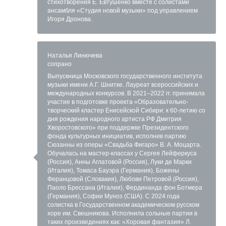
стихотворения Е. Евтушенко вместе с солистами
ансамбля «Студия новой музыки» под управлением
Игоря Дронова.
Наталья Линючева
сопрано
Выпускница Московского государственного института
музыки имени А.Г. Шнитке. Лауреат всероссийских и
международных конкурсов. В 2021–2022 гг. принимала
участие в подготовке проекта «Образовательно-
творческий кластер Енисейской Сибири: к 60-летию со
дня рождения народного артиста РФ Дмитрия
Хворостовского» при поддержке Президентского
фонда культурных инициатив, исполнив партию
Сюзанны из оперы «Свадьба Фигаро» В. А. Моцарта.
Обучалась на мастер-классах у Сергея Лейферкуса
(Россия), Анны Аглатовой (Россия), Луки де Марки
(Италия), Томаса Бауэра (Германия), Божены
Феранцовой (Словакия), Любови Петровой (Россия),
Паоло Брессана (Италия), Фердинанда фон Ботмера
(Германия), Софии Муноз (США). С 2024 года
солистка в Государственном академическом русском
хоре им. Свешникова. Исполнила сольные партии в
таких произведениях как: «Хоровая фантазия» Л.