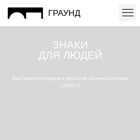
ГРАУНД
ЗНАКИ
ДЛЯ ЛЮДЕЙ
Выставка прото-форм и мета-слов Арсения Сергеева
(YARKY)
26.02 – 22.04.2025
12:00 – 22:00