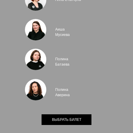
Аиша
Мусиева
Полина
Батаева
Полина
Аверина
ВЫБРАТЬ БИЛЕТ