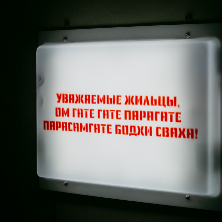
Развивая э
толкает зрителя к переживанию,
Рубанков д
о с юмором — как в семейных
и типограф
 старых обоях, где головы папы
нанесенным
ками с не подключенными
запутанног
сти от реалий, непонимания,
тревожнос
лько, и скорее, не во внешнем,
ркеты, лифты отелей — насыщены
 «меблировочная музыка» (фр.
ким композитором Эриком Сати.
 подъезд лишь декорация
а Антона Мизерова к
гает, но прочно склеивает
яции.