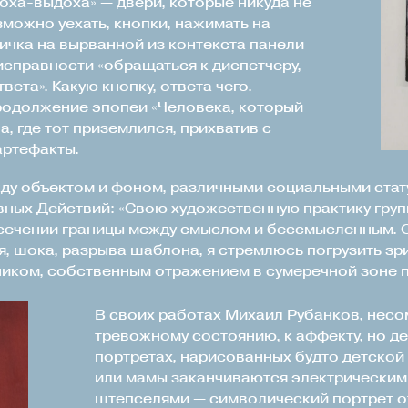
доха-выдоха» — двери, которые никуда не
зможно уехать, кнопки, нажимать на
ичка на вырванной из контекста панели
исправности «обращаться к диспетчеру,
вета». Какую кнопку, ответа чего.
родолжение эпопеи «Человека, который
а, где тот приземлился, прихватив с
артефакты.
ду объектом и фоном, различными социальными стат
ных Действий: «Свою художественную практику груп
ресечении границы между смыслом и бессмысленным. 
 шока, разрыва шаблона, я стремлюсь погрузить зрите
ником, собственным отражением в сумеречной зоне п
В своих работах Михаил Рубанков, несо
тревожному состоянию, к аффекту, но д
портретах, нарисованных будто детской 
или мамы заканчиваются электрическим
штепселями — символический портрет о