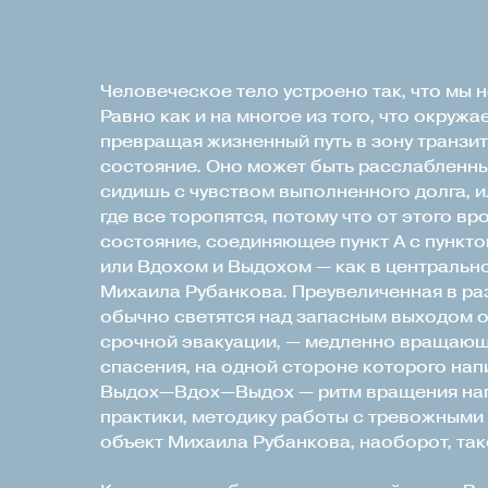
Человеческое тело устроено так, что мы 
Равно как и на многое из того, что окружа
превращая жизненный путь в зону транзита
состояние. Оно может быть расслабленным
сидишь с чувством выполненного долга, 
где все торопятся, потому что от этого вр
состояние, соединяющее пункт А с пункт
или Вдохом и Выдохом — как в центральн
Михаила Рубанкова. Преувеличенная в раз
обычно светятся над запасным выходом 
срочной эвакуации, — медленно вращающ
спасения, на одной стороне которого напи
Выдох—Вдох—Выдох — ритм вращения нап
практики, методику работы с тревожными 
объект Михаила Рубанкова, наоборот, так