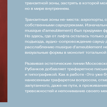
транзитной зоны, застрять в которой мож
но в мире внутреннем.
Транзитные зоны не-места: аэропорты, 
собственными саундтреками. Изначально
musique d’ameublement) был придуман 
Но здесь, где от лифта осталась только 
подъезда, аудио-сопровождение саунд-
расслаблению musique d’ameublement не
визуальные формы в монолит тотальной
Развивая эстетические линии Московск
Рубанков добавляет трафаретное письм
и типографикой. Как в работе «Это уже 
нанесенным трафаретом вопросом, отме
запутанного, даже не пути, а проживани
тревожностей и непонимание своего ме