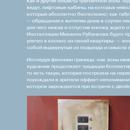
Как и другие объекты транзитной зоны «В
ведут, лифтовые кабины, на которых нево
которые абсолютно бесполезно; как табл
— обращение к жителям дома в случае не
для чего нажав и отпустив кнопку, ждите от
Инсталляции Михаила Рубанкова будто п
улетел в космос из своей квартиры» — зон
собой выдернутые из подъезда и смысла 
Исследуя феномен границы «как зоны меж
художник продолжает традиции Коллектив
то есть такую, которая построена на пе
порождали в зрителе эффект непонимания,
которое зарождается при встрече с двой