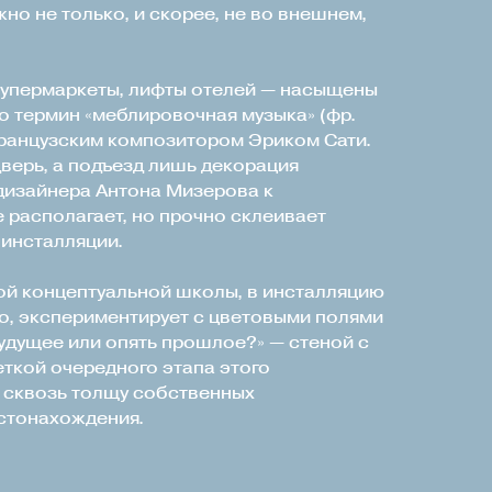
но не только, и скорее, не во внешнем,
супермаркеты, лифты отелей — насыщены
 термин «меблировочная музыка» (фр.
французским композитором Эриком Сати.
дверь, а подъезд лишь декорация
дизайнера Антона Мизерова к
 располагает, но прочно склеивает
 инсталляции.
ой концептуальной школы, в инсталляцию
о, экспериментирует с цветовыми полями
будущее или опять прошлое?» — стеной с
ткой очередного этапа этого
я сквозь толщу собственных
стонахождения.