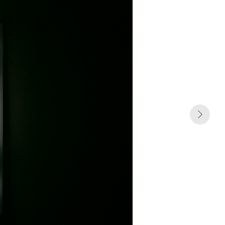
стетические линии Московской концептуальной шко
обавляет трафаретное письмо, экспериментирует с
икой. Как в работе «Это уже будущее или опять прош
 трафаретом вопросом, отметкой очередного этапа
о, даже не пути, а проживания сквозь толщу собстве
тей и непонимание своего местонахождения.