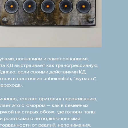
усами, сознанием и самосознанием»,
па КД выстраивает как трансгрессивную,
Однако, если своими действиями КД
ля в состояние unheimelich, “жуткого”,
ерехода».
мненно, толкает зрителя к переживанию,
елает это с юмором — как в семейных
рукой на старых обоях, где головы папы
и розетками с не подключенными
торванности от реалий, непонимания,