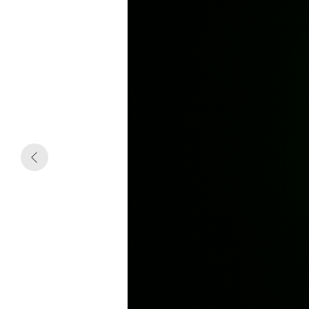
В своих работах Михаил Рубанков, несомненно, 
тревожному состоянию, к аффекту, но делает эт
портретах, нарисованных будто детской рукой на
или мамы заканчиваются электрическими розет
штепселями — символический портрет оторванно
транзитной зоны, застрять в которой можно не то
но в мире внутреннем.
Транзитные зоны не-места: аэропорты, суперма
собственными саундтреками. Изначально термин
musique d’ameublement) был придуман французс
Но здесь, где от лифта осталась только дверь, а
подъезда, аудио-сопровождение саунд-дизайнер
расслаблению musique d’ameublement не распола
визуальные формы в монолит тотальной инсталл